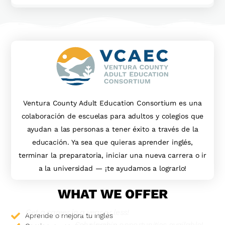
Ventura County Adult Education Consortium es una
colaboración de escuelas para adultos y colegios que
ayudan a las personas a tener éxito a través de la
educación. Ya sea que quieras aprender inglés,
terminar la preparatoria, iniciar una nueva carrera o ir
a la universidad — ¡te ayudamos a lograrlo!
WHAT WE OFFER
Get a career in a year or less!
Aprende o mejora tu inglés
Scholarship opportunities available!