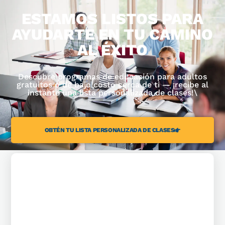
ESTAMOS LISTOS PARA
AYUDARTE EN TU CAMINO
AL ÉXITO
Descubre programas de educación para adultos
gratuitos o de bajo costo cerca de ti — ¡recibe al
instante una lista personalizada de clases!\
OBTÉN TU LISTA PERSONALIZADA DE CLASES