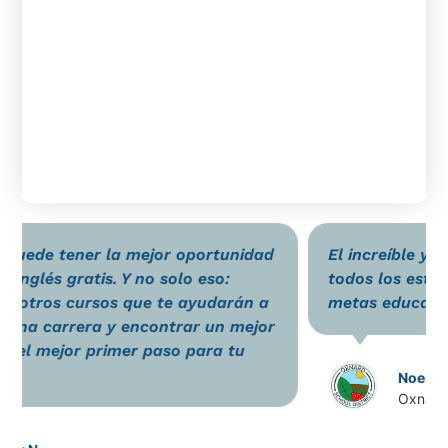
ejor oportunidad
El increíble y dedicado personal 
no solo eso:
todos los estudiantes pueden alc
e te ayudarán a
metas educativas, profesionales 
contrar un mejor
 paso para tu
Noemi T.
Oxnard Adult School